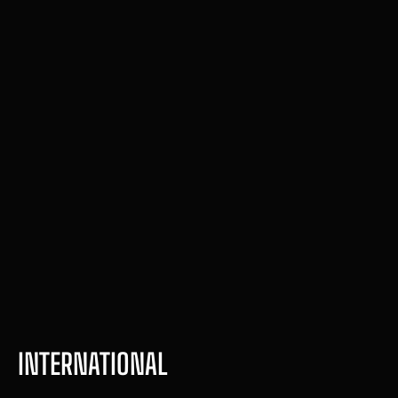
English for fitness Pro
Comande treinos em inglês. 
Atenda clientes internacionais. 
Seja o profissional que se 
destaca.
Compre agora
INTERNATIONAL