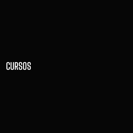
CURSOS
CPT - Certificação 
Internacional
Seja Licenciado nos Estados 
unidos e Canadá 
Compre agora