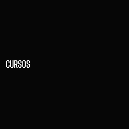
CURSOS
CPT - Certificação 
Internacional
Seja Licenciado nos Estados 
unidos e Canadá 
Compre agora