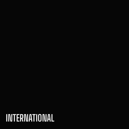
English for fitness Pro
Comande treinos em inglês. 
Atenda clientes internacionais. 
Seja o profissional que se 
destaca.
Compre agora
INTERNATIONAL