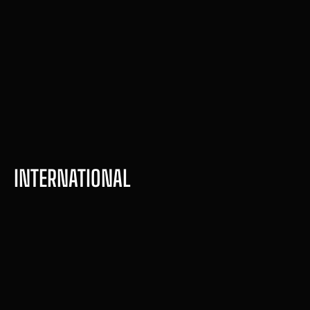
English for fitness Pro
Comande treinos em inglês. 
Atenda clientes internacionais. 
Seja o profissional que se 
destaca.
Compre agora
INTERNATIONAL
Mentoria Immigration PT 
Lab
Chegue nos EUA com seu 
CPT - Certificação 
business fitness já estruturado.
Internacional