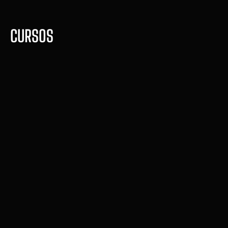
CURSOS
CPT - Certificação 
Internacional
Seja Licenciado nos Estados 
unidos e Canadá 
Compre agora