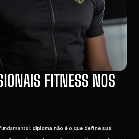
IONAIS FITNESS NOS 
fundamental: 
diploma não é o que define sua 