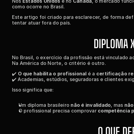
Nos 
Estados Unidos
 e no 
Canadá
, o mercado func
como ocorre no Brasil.
Este artigo foi criado para esclarecer, de forma def
tentar atuar fora do país.
DIPLOMA X
No Brasil, o exercício da profissão está vinculado a
Na América do Norte, o critério é outro.
✔️ 
O que habilita o profissional
 é a 
certificação r
✔️ Academias, estúdios, seguradoras e clientes exi
Isso significa que:
Um diploma brasileiro 
não é invalidado
, mas 
não
O profissional precisa comprovar 
competência pr
O QUE DE