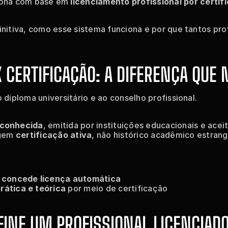
iona com base em 
licenciamento profissional por certif
initiva, como esse sistema funciona e por que tantos prof
 CERTIFICAÇÃO: A DIFERENÇA QUE
o diploma universitário e ao conselho profissional.
econhecida
, emitida por instituições educacionais e ace
gem 
certificação ativa
, não histórico acadêmico estrang
 concede licença automática
ática e teórica
 por meio de certificação
FINE UM PROFISSIONAL LICENCIAD