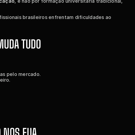
icação
, e não por formação universitária tradicional, 
issionais brasileiros enfrentam dificuldades ao 
 MUDA TUDO
itas pelo mercado.
eiro.
O NOS EUA